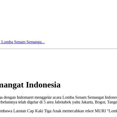
 Lomba Senam Semanga...
angat Indonesia
ma dengan Indomaret menggelar acara Lomba Senam Semangat Indones
lumnya telah digelar di 5 area Jabotabek yaitu Jakarta, Bogor, Tang
sil membawa Larutan Cap Kaki Tiga Anak memecahkan rekor MURI “Lom