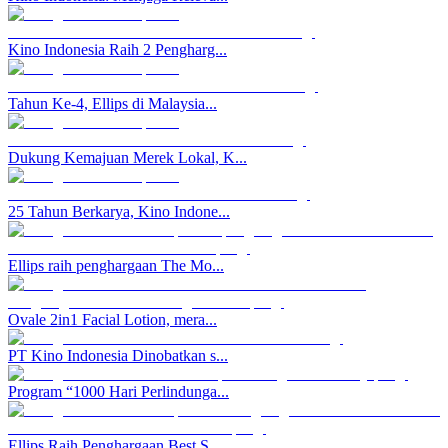
Kino Indonesia Raih 2 Pengharg...
Tahun Ke-4, Ellips di Malaysia...
Dukung Kemajuan Merek Lokal, K...
25 Tahun Berkarya, Kino Indone...
Ellips raih penghargaan The Mo...
Ovale 2in1 Facial Lotion, mera...
PT Kino Indonesia Dinobatkan s...
Program “1000 Hari Perlindunga...
Ellips Raih Penghargaan Best S...