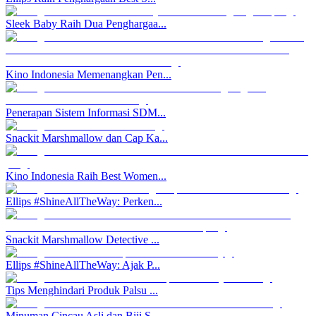
Sleek Baby Raih Dua Penghargaa...
Kino Indonesia Memenangkan Pen...
Penerapan Sistem Informasi SDM...
Snackit Marshmallow dan Cap Ka...
Kino Indonesia Raih Best Women...
Ellips #ShineAllTheWay: Perken...
Snackit Marshmallow Detective ...
Ellips #ShineAllTheWay: Ajak P...
Tips Menghindari Produk Palsu ...
Minuman Cincau Asli dan Biji S...