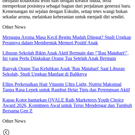
menjalin kolaborasi lebih luas dengan kreator muda, serta
memperkuat posisinya sebagai bagian dari perjalanan generasi baru.
Kemenangan ini sejalan dengan Eskulin, setiap tetes wangi bukan
sekadar aroma, melainkan keberanian untuk menjadi diri sendiri.
Other News
Mengapa Aroma Masa Kecil Begitu Mudah Diingat? Studi Ungkap
Perannya dalam Membentuk Memori Positif Anak
Liburan Sekolah Bikin Anak Aktif Bermain dan \"Bau Matahari\",
Ini yang Perlu Dilakukan Orang Tua Setelah Anak Bermain
Banyak Orang Tua Keluhkan Anak 'Bau Matahari' Saat Liburan
Sekolah, Studi Ungkap Manfaat di Baliknya
Ellips Perkenalkan Hair Vitamin Ultra Light, Nutrisi Maksimal
Tanpa Rasa Lepek untuk Rambut Helai Tipis dan Perempuan Aktif
Kapas Kotor hantarkan OVALE Raih Marketeers Youth Choice
Award 2026, Komitmen Awal untuk Terus Mendengar dan Tumbuh
Bersama Gen Z
Other
News