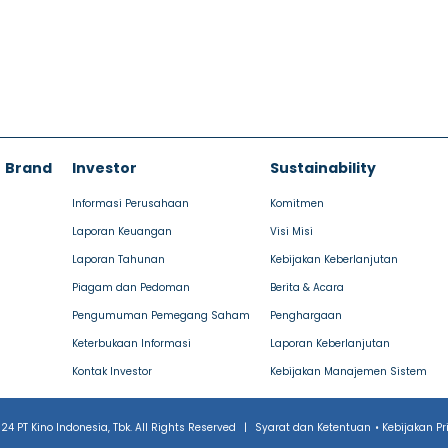
Brand
Investor
Sustainability
Informasi Perusahaan
Komitmen
Laporan Keuangan
Visi Misi
Laporan Tahunan
Kebijakan Keberlanjutan
Piagam dan Pedoman
Berita & Acara
Pengumuman Pemegang Saham
Penghargaan
Keterbukaan Informasi
Laporan Keberlanjutan
Kontak Investor
Kebijakan Manajemen Sistem
24 PT Kino Indonesia, Tbk. All Rights Reserved
|
Syarat dan Ketentuan
•
Kebijakan Pr