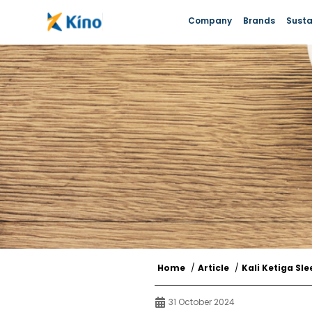
Company
Brands
Susta
Home
/
Article
/
Kali Ketiga Sl
31 October 2024