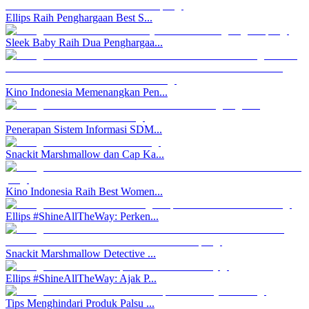
Ellips Raih Penghargaan Best S...
Sleek Baby Raih Dua Penghargaa...
Kino Indonesia Memenangkan Pen...
Penerapan Sistem Informasi SDM...
Snackit Marshmallow dan Cap Ka...
Kino Indonesia Raih Best Women...
Ellips #ShineAllTheWay: Perken...
Snackit Marshmallow Detective ...
Ellips #ShineAllTheWay: Ajak P...
Tips Menghindari Produk Palsu ...