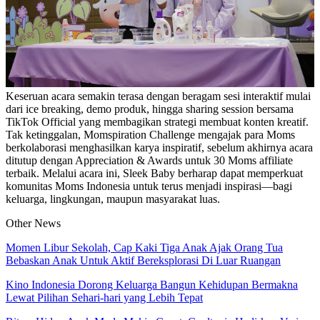
Keseruan acara semakin terasa dengan beragam sesi interaktif mulai
dari ice breaking, demo produk, hingga sharing session bersama
TikTok Official yang membagikan strategi membuat konten kreatif.
Tak ketinggalan, Momspiration Challenge mengajak para Moms
berkolaborasi menghasilkan karya inspiratif, sebelum akhirnya acara
ditutup dengan Appreciation & Awards untuk 30 Moms affiliate
terbaik. Melalui acara ini, Sleek Baby berharap dapat memperkuat
komunitas Moms Indonesia untuk terus menjadi inspirasi—bagi
keluarga, lingkungan, maupun masyarakat luas.
Other News
Momen Libur Sekolah, Cap Kaki Tiga Anak Ajak Orang Tua
Bebaskan Anak Untuk Aktif Bereksplorasi Di Luar Ruangan
Kino Indonesia Dorong Keluarga Bangun Kehidupan Bermakna
Lewat Pilihan Sehari-hari yang Lebih Tepat