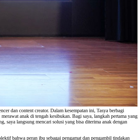
cer dan content creator. Dalam kesempatan ini, Tasya berbagi
n merawat anak di tengah kesibukan. Bagi saya, langkah pertama yang
ng, saya langsung mencari solusi yang bisa diterima anak dengan
ktif bahwa peran ibu sebagai pengamat dan pengambil tindakan