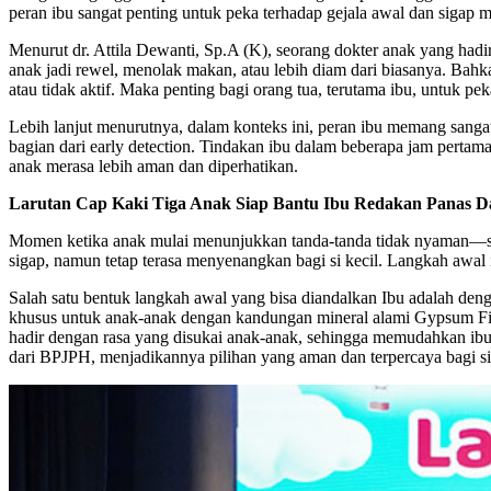
peran ibu sangat penting untuk peka terhadap gejala awal dan sigap 
Menurut dr. Attila Dewanti, Sp.A (K), seorang dokter anak yang hadir
anak jadi rewel, menolak makan, atau lebih diam dari biasanya. Bahka
atau tidak aktif. Maka penting bagi orang tua, terutama ibu, untuk p
Lebih lanjut menurutnya, dalam konteks ini, peran ibu memang sanga
bagian dari early detection. Tindakan ibu dalam beberapa jam pert
anak merasa lebih aman dan diperhatikan.
Larutan Cap Kaki Tiga Anak Siap Bantu Ibu Redakan Panas 
Momen ketika anak mulai menunjukkan tanda-tanda tidak nyaman—sep
sigap, namun tetap terasa menyenangkan bagi si kecil. Langkah awal
Salah satu bentuk langkah awal yang bisa diandalkan Ibu adalah den
khusus untuk anak-anak dengan kandungan mineral alami Gypsum Fib
hadir dengan rasa yang disukai anak-anak, sehingga memudahkan ibu m
dari BPJPH, menjadikannya pilihan yang aman dan terpercaya bagi si 