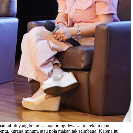
 tahan tubuh yang belum sekuat orang dewasa, mereka rentan
entu, kurang minum, atau pola makan tak seimbang. Karena itu,