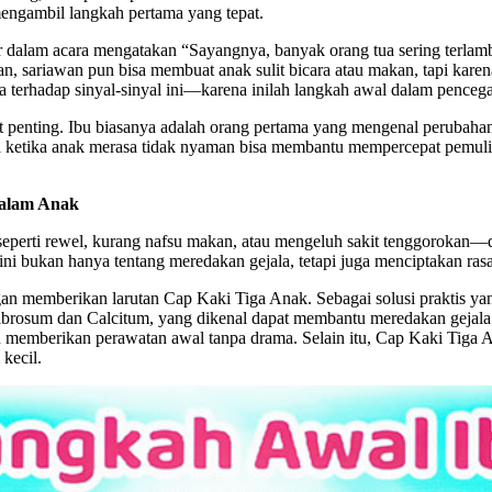
mengambil langkah pertama yang tepat.
 dalam acara mengatakan “Sayangnya, banyak orang tua sering terlambat
n, sariawan pun bisa membuat anak sulit bicara atau makan, tapi karen
eka terhadap sinyal-sinyal ini—karena inilah langkah awal dalam pence
t penting. Ibu biasanya adalah orang pertama yang mengenal perubahan
ama ketika anak merasa tidak nyaman bisa membantu mempercepat pemul
Dalam Anak
erti rewel, kurang nafsu makan, atau mengeluh sakit tenggorokan—di
 ini bukan hanya tentang meredakan gejala, tetapi juga menciptakan ra
gan memberikan larutan Cap Kaki Tiga Anak. Sebagai solusi praktis ya
rosum dan Calcitum, yang dikenal dapat membantu meredakan gejala p
emberikan perawatan awal tanpa drama. Selain itu, Cap Kaki Tiga Anak
kecil.