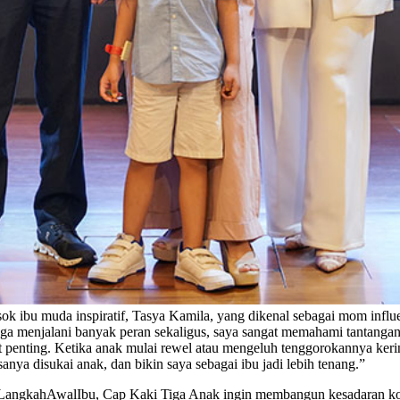
ibu muda inspiratif, Tasya Kamila, yang dikenal sebagai mom influen
juga menjalani banyak peran sekaligus, saya sangat memahami tantanga
t penting. Ketika anak mulai rewel atau mengeluh tenggorokannya keri
nya disukai anak, dan bikin saya sebagai ibu jadi lebih tenang.”
LangkahAwalIbu, Cap Kaki Tiga Anak ingin membangun kesadaran kole