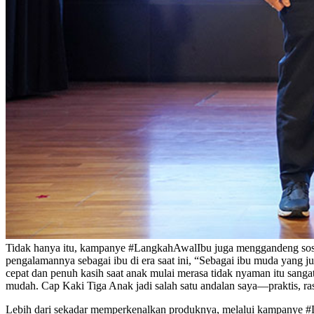
Tidak hanya itu, kampanye #LangkahAwalIbu juga menggandeng sosok 
pengalamannya sebagai ibu di era saat ini, “Sebagai ibu muda yang 
cepat dan penuh kasih saat anak mulai merasa tidak nyaman itu sanga
mudah. Cap Kaki Tiga Anak jadi salah satu andalan saya—praktis, rasa
Lebih dari sekadar memperkenalkan produknya, melalui kampanye #