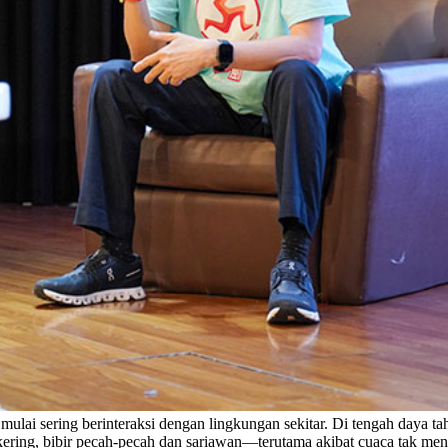
n mulai sering berinteraksi dengan lingkungan sekitar. Di tengah daya
ering, bibir pecah-pecah dan sariawan—terutama akibat cuaca tak men