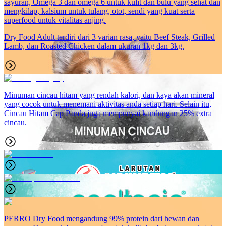
sayuran, Omega 3 dan omega 6 untuk kulit dan bulu yang sehat dan
mengkilap, kalsium untuk tulang, otot, sendi yang kuat serta
superfood untuk vitalitas anjing.
Dry Food Adult terdiri dari 3 varian rasa, yaitu Beef Steak, Grilled
Lamb, dan Roasted Chicken dalam ukuran 1kg dan 3kg.
Minuman cincau hitam yang rendah kalori, dan kaya akan mineral
yang cocok untuk menemani aktivitas anda setiap hari. Selain itu,
Cincau Hitam Cap Panda juga mempunyai kandungan 25% extra
cincau.
PERRO Dry Food mengandung 99% protein dari hewan dan