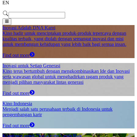
EN
Inovasi Adalah DNA Kami
Kino hadir untuk menciptakan produk-produk tepercaya dengan
kualitas terbaik, yang diolah dengan semangat inovasi dan misi
untuk membangun kehidupan yang lebih baik bagi semua insan.
Find out more
Inovasi untuk Setiap Generasi
Kino terus bertumbuh dengan mengkombinasikan Ide dan Inovasi
serta wawasan global untuk menghadirkan ragam produk yang
menjadi pilihan masyarakat lintas generasi
Find out more
Kino Indonesia
Menjadi salah satu perusahaan terbaik di Indonesia untuk
pengembangan karir
Find out more
Komitmen untuk Dunia yang Lebih Baik