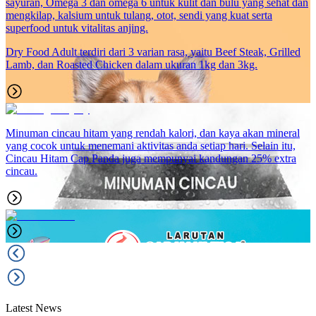
sayuran, Omega 3 dan omega 6 untuk kulit dan bulu yang sehat dan
mengkilap, kalsium untuk tulang, otot, sendi yang kuat serta
superfood untuk vitalitas anjing.
Dry Food Adult terdiri dari 3 varian rasa, yaitu Beef Steak, Grilled
Lamb, dan Roasted Chicken dalam ukuran 1kg dan 3kg.
Minuman cincau hitam yang rendah kalori, dan kaya akan mineral
yang cocok untuk menemani aktivitas anda setiap hari. Selain itu,
Cincau Hitam Cap Panda juga mempunyai kandungan 25% extra
cincau.
Latest News