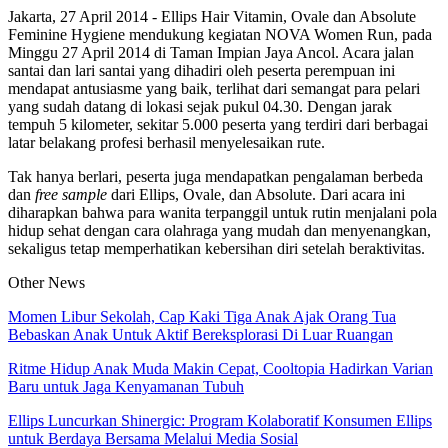
Jakarta, 27 April 2014 - Ellips Hair Vitamin, Ovale dan Absolute
Feminine Hygiene mendukung kegiatan NOVA Women Run, pada
Minggu 27 April 2014 di Taman Impian Jaya Ancol. Acara jalan
santai dan lari santai yang dihadiri oleh peserta perempuan ini
mendapat antusiasme yang baik, terlihat dari semangat para pelari
yang sudah datang di lokasi sejak pukul 04.30. Dengan jarak
tempuh 5 kilometer, sekitar 5.000 peserta yang terdiri dari berbagai
latar belakang profesi berhasil menyelesaikan rute.
Tak hanya berlari, peserta juga mendapatkan pengalaman berbeda
dan
free sample
dari Ellips, Ovale, dan Absolute. Dari acara ini
diharapkan bahwa para wanita terpanggil untuk rutin menjalani pola
hidup sehat dengan cara olahraga yang mudah dan menyenangkan,
sekaligus tetap memperhatikan kebersihan diri setelah beraktivitas.
Other News
Momen Libur Sekolah, Cap Kaki Tiga Anak Ajak Orang Tua
Bebaskan Anak Untuk Aktif Bereksplorasi Di Luar Ruangan
Ritme Hidup Anak Muda Makin Cepat, Cooltopia Hadirkan Varian
Baru untuk Jaga Kenyamanan Tubuh
Ellips Luncurkan Shinergic: Program Kolaboratif Konsumen Ellips
untuk Berdaya Bersama Melalui Media Sosial