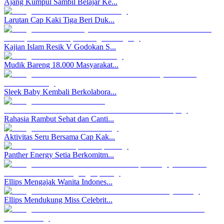
Ajang Kumpul Sambil Belajar Ke...
Larutan Cap Kaki Tiga Beri Duk...
Kajian Islam Resik V Godokan S...
Mudik Bareng 18.000 Masyarakat...
Sleek Baby Kembali Berkolabora...
Rahasia Rambut Sehat dan Canti...
Aktivitas Seru Bersama Cap Kak...
Panther Energy Setia Berkomitm...
Ellips Mengajak Wanita Indones...
Ellips Mendukung Miss Celebrit...