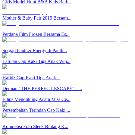
Girls Model Hunt B&B Kids Barb...
Mother & Baby Fair 2015 Bersam...
Perdana Film Frozen Bersama Es...
Sergap Panther Energy di Panth...
Larutan Cap Kaki Tiga Anak Wuj...
Hafidz Cap Kaki Tiga Anak...
Demian "THE PERFECT ESCAPE" - ...
Ellips Mendukung Acara Miss Ce...
Persembahan Terindah Cap Kaki ...
Kompetisi Foto Sleek Bintang K...