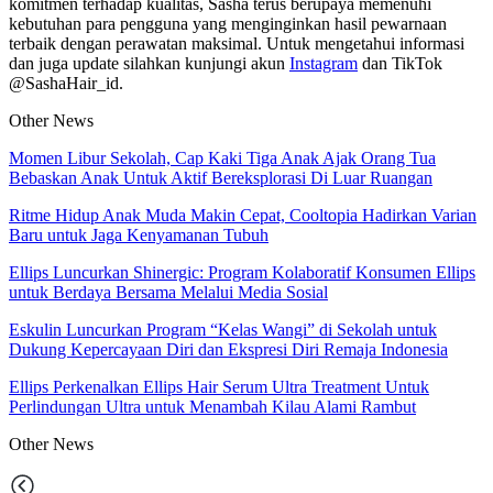
komitmen terhadap kualitas, Sasha terus berupaya memenuhi
kebutuhan para pengguna yang menginginkan hasil pewarnaan
terbaik dengan perawatan maksimal. Untuk mengetahui informasi
dan juga update silahkan kunjungi akun
Instagram
dan TikTok
@SashaHair_id.
Other News
Momen Libur Sekolah, Cap Kaki Tiga Anak Ajak Orang Tua
Bebaskan Anak Untuk Aktif Bereksplorasi Di Luar Ruangan
Ritme Hidup Anak Muda Makin Cepat, Cooltopia Hadirkan Varian
Baru untuk Jaga Kenyamanan Tubuh
Ellips Luncurkan Shinergic: Program Kolaboratif Konsumen Ellips
untuk Berdaya Bersama Melalui Media Sosial
Eskulin Luncurkan Program “Kelas Wangi” di Sekolah untuk
Dukung Kepercayaan Diri dan Ekspresi Diri Remaja Indonesia
Ellips Perkenalkan Ellips Hair Serum Ultra Treatment Untuk
Perlindungan Ultra untuk Menambah Kilau Alami Rambut
Other
News