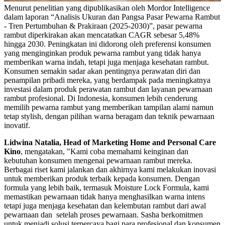
Menurut penelitian yang dipublikasikan oleh Mordor Intelligence
dalam laporan “Analisis Ukuran dan Pangsa Pasar Pewarna Rambut
- Tren Pertumbuhan & Prakiraan (2025-2030)”, pasar pewarna
rambut diperkirakan akan mencatatkan CAGR sebesar 5,48%
hingga 2030. Peningkatan ini didorong oleh preferensi konsumen
yang menginginkan produk pewarna rambut yang tidak hanya
memberikan warna indah, tetapi juga menjaga kesehatan rambut.
Konsumen semakin sadar akan pentingnya perawatan diri dan
penampilan pribadi mereka, yang berdampak pada meningkatnya
investasi dalam produk perawatan rambut dan layanan pewarnaan
rambut profesional. Di Indonesia, konsumen lebih cenderung
memilih pewarna rambut yang memberikan tampilan alami namun
tetap stylish, dengan pilihan warna beragam dan teknik pewarnaan
inovatif.
Lidwina Natalia, Head of Marketing Home and Personal Care
Kino
, mengatakan, "Kami coba memahami keinginan dan
kebutuhan konsumen mengenai pewarnaan rambut mereka.
Berbagai riset kami jalankan dan akhirnya kami melakukan inovasi
untuk memberikan produk terbaik kepada konsumen. Dengan
formula yang lebih baik, termasuk Moisture Lock Formula, kami
memastikan pewarnaan tidak hanya menghasilkan warna intens
tetapi juga menjaga kesehatan dan kelembutan rambut dari awal
pewarnaan dan setelah proses pewarnaan. Sasha berkomitmen
untuk menjadi solusi terpercaya bagi para profesional dan konsumen