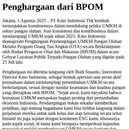
Penghargaan dari BPOM
Jakarta, 1 Agustus 2025 – PT Kino Indonesia Tbk kembali
menunjukkan komitmennya dalam mendukung pelaku UMKM di
sektor pangan olahan. Atas konsistensi dan kontribusinya dalam
mendampingi UMKM sejak tahun 2021, Kino Indonesia
dianugerahi Penghargaan Pendampingan UMKM Pangan Olahan
Melalui Program Orang Tua Angkat (OTA) secara Berkelanjutan
oleh Badan Pengawas Obat dan Makanan (BPOM) dalam acara
Gebyar Layanan Publik Terpadu Pangan Olahan yang digelar pada
25 Juli lalu.
Penghargaan ini diterima langsung oleh Budi Susanto, Innovation
Director Kino Indonesia, sebagai bentuk apresiasi atas peran aktif
perusahaan dalam mendampingi pertumbuhan UMKM secara
berkelanjutan, sesuai dengan standar keamanan dan kualitas pangan
yang ditetapkan oleh BPOM. “Sejak awal, kami meyakini bahwa
kemajuan UMKM merupakan bagian penting dari pertumbuhan
ekonomi Indonesia. Pendampingan bukan sekadar memberikan
pelatihan, tapi tentang bagaimana kami bisa terlibat langsung dalam
perjalanan mereka untuk naik kelas dan siap bersaing secara sehat.
Inisiatif ini juga sejalan dengan komitmen ESG kami, khususnya
pada aspek sosial, di mana kami berupaya memperkuat kapasitas
masyarakat melalui pemberdayaan UMKM secara konkret dan