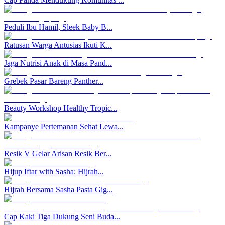
Peduli Ibu Hamil, Sleek Baby B...
Ratusan Warga Antusias Ikuti K...
Jaga Nutrisi Anak di Masa Pand...
Grebek Pasar Bareng Panther...
Beauty Workshop Healthy Tropic...
Kampanye Pertemanan Sehat Lewa...
Resik V Gelar Arisan Resik Ber...
Hijup Iftar with Sasha: Hijrah...
Hijrah Bersama Sasha Pasta Gig...
Cap Kaki Tiga Dukung Seni Buda...