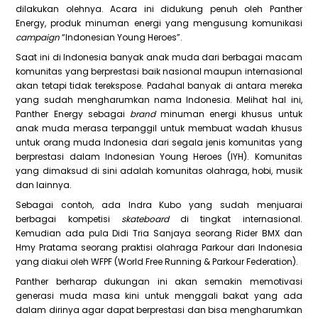
dilakukan olehnya. Acara ini didukung penuh oleh Panther
Energy, produk minuman energi yang mengusung komunikasi
campaign
“Indonesian Young Heroes”.
Saat ini di Indonesia banyak anak muda dari berbagai macam
komunitas yang berprestasi baik nasional maupun internasional
akan tetapi tidak terekspose. Padahal banyak di antara mereka
yang sudah mengharumkan nama Indonesia. Melihat hal ini,
Panther Energy sebagai
brand
minuman energi khusus untuk
anak muda merasa terpanggil untuk membuat wadah khusus
untuk orang muda Indonesia dari segala jenis komunitas yang
berprestasi dalam Indonesian Young Heroes (IYH). Komunitas
yang dimaksud di sini adalah komunitas olahraga, hobi, musik
dan lainnya.
Sebagai contoh, ada Indra Kubo yang sudah menjuarai
berbagai kompetisi
skateboard
di tingkat internasional.
Kemudian ada pula Didi Tria Sanjaya seorang Rider BMX dan
Hmy Pratama seorang praktisi olahraga Parkour dari Indonesia
yang diakui oleh WFPF (World Free Running & Parkour Federation).
Panther berharap dukungan ini akan semakin memotivasi
generasi muda masa kini untuk menggali bakat yang ada
dalam dirinya agar dapat berprestasi dan bisa mengharumkan