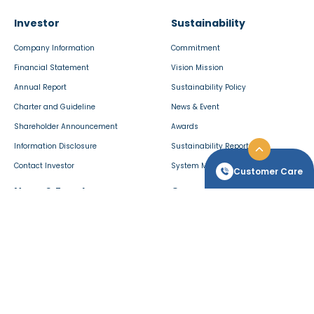
Investor
Sustainability
Company Information
Commitment
Financial Statement
Vision Mission
Annual Report
Sustainability Policy
Charter and Guideline
News & Event
Shareholder Announcement
Awards
Information Disclosure
Sustainability Report
Contact Investor
System Management Policy
Customer Care
News & Event
Career
Senin - Jumat
Jam 08.00 - 17.00 WIB
Press Release
Work at Kino
Bebas Pulsa
Information
Join Us
0800-100-5466
Company Activities
Development & Program
Pulsa Bayar
Blog
021-8082-1166