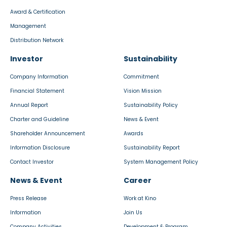
Award & Certification
Management
Distribution Network
Investor
Sustainability
Company Information
Commitment
Financial Statement
Vision Mission
Annual Report
Sustainability Policy
Charter and Guideline
News & Event
Shareholder Announcement
Awards
Information Disclosure
Sustainability Report
Contact Investor
System Management Policy
News & Event
Career
Press Release
Work at Kino
Information
Join Us
Company Activities
Development & Program