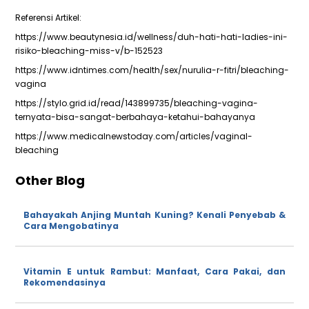
Referensi Artikel:
https://www.beautynesia.id/wellness/duh-hati-hati-ladies-ini-
risiko-bleaching-miss-v/b-152523
https://www.idntimes.com/health/sex/nurulia-r-fitri/bleaching-
vagina
https://stylo.grid.id/read/143899735/bleaching-vagina-
ternyata-bisa-sangat-berbahaya-ketahui-bahayanya
https://www.medicalnewstoday.com/articles/vaginal-
bleaching
Other Blog
Bahayakah Anjing Muntah Kuning? Kenali Penyebab &
Cara Mengobatinya
Vitamin E untuk Rambut: Manfaat, Cara Pakai, dan
Rekomendasinya