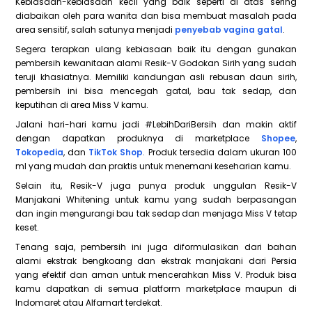
Kebiasaan-kebiasaan kecil yang baik seperti di atas sering
diabaikan oleh para wanita dan bisa membuat masalah pada
area sensitif, salah satunya menjadi
penyebab vagina gatal
.
Segera terapkan ulang kebiasaan baik itu dengan gunakan
pembersih kewanitaan alami Resik-V Godokan Sirih yang sudah
teruji khasiatnya. Memiliki kandungan asli rebusan daun sirih,
pembersih ini bisa mencegah gatal, bau tak sedap, dan
keputihan di area Miss V kamu.
Jalani hari-hari kamu jadi #LebihDariBersih dan makin aktif
dengan dapatkan produknya di marketplace
Shopee
,
Tokopedia
, dan
TikTok Shop
. Produk tersedia dalam ukuran 100
ml yang mudah dan praktis untuk menemani keseharian kamu.
Selain itu, Resik-V juga punya produk unggulan Resik-V
Manjakani Whitening untuk kamu yang sudah berpasangan
dan ingin mengurangi bau tak sedap dan menjaga Miss V tetap
keset.
Tenang saja, pembersih ini juga diformulasikan dari bahan
alami ekstrak bengkoang dan ekstrak manjakani dari Persia
yang efektif dan aman untuk mencerahkan Miss V. Produk bisa
kamu dapatkan di semua platform marketplace maupun di
Indomaret atau Alfamart terdekat.