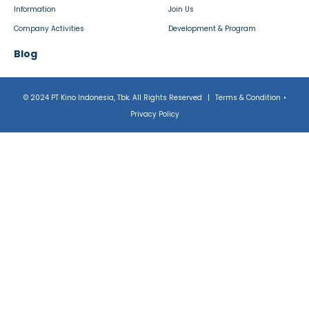
Information
Join Us
Company Activities
Development & Program
Blog
© 2024 PT Kino Indonesia, Tbk. All Rights Reserved
|
Terms & Condition
•
Privacy Policy