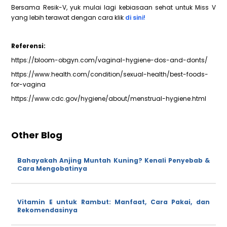
Bersama Resik-V, yuk mulai lagi kebiasaan sehat untuk Miss V
yang lebih terawat dengan cara klik
di sini!
Referensi:
https://bloom-obgyn.com/vaginal-hygiene-dos-and-donts/
https://www.health.com/condition/sexual-health/best-foods-
for-vagina
https://www.cdc.gov/hygiene/about/menstrual-hygiene.html
Other Blog
Bahayakah Anjing Muntah Kuning? Kenali Penyebab &
Cara Mengobatinya
Vitamin E untuk Rambut: Manfaat, Cara Pakai, dan
Rekomendasinya