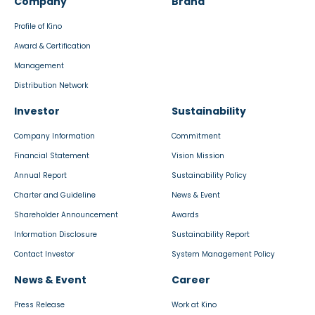
Company
Brand
Profile of Kino
Award & Certification
Management
Distribution Network
Investor
Sustainability
Company Information
Commitment
Financial Statement
Vision Mission
Annual Report
Sustainability Policy
Charter and Guideline
News & Event
Shareholder Announcement
Awards
Information Disclosure
Sustainability Report
Contact Investor
System Management Policy
News & Event
Career
Press Release
Work at Kino