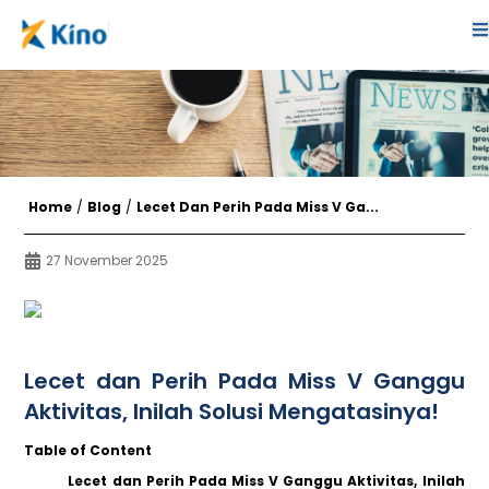
Home
/
Blog
/
Lecet Dan Perih Pada Miss V Ga...
27 November 2025
Lecet dan Perih Pada Miss V Ganggu
Aktivitas, Inilah Solusi Mengatasinya!
Table of Content
Lecet dan Perih Pada Miss V Ganggu Aktivitas, Inilah