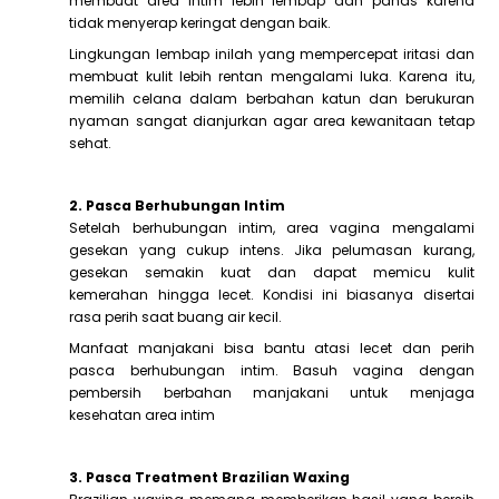
membuat area intim lebih lembap dan panas karena
tidak menyerap keringat dengan baik.
Lingkungan lembap inilah yang mempercepat iritasi dan
membuat kulit lebih rentan mengalami luka. Karena itu,
memilih celana dalam berbahan katun dan berukuran
nyaman sangat dianjurkan agar area kewanitaan tetap
sehat.
2. Pasca Berhubungan Intim
Setelah berhubungan intim, area vagina mengalami
gesekan yang cukup intens. Jika pelumasan kurang,
gesekan semakin kuat dan dapat memicu kulit
kemerahan hingga lecet. Kondisi ini biasanya disertai
rasa perih saat buang air kecil.
Manfaat manjakani bisa bantu atasi lecet dan perih
pasca berhubungan intim. Basuh vagina dengan
pembersih berbahan manjakani untuk menjaga
kesehatan area intim
3. Pasca Treatment Brazilian Waxing