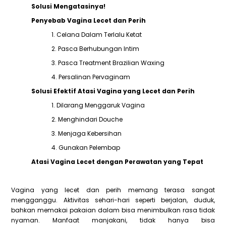
Solusi Mengatasinya!
Penyebab Vagina Lecet dan Perih
1. Celana Dalam Terlalu Ketat
2. Pasca Berhubungan Intim
3. Pasca Treatment Brazilian Waxing
4. Persalinan Pervaginam
Solusi Efektif Atasi Vagina yang Lecet dan Perih
1. Dilarang Menggaruk Vagina
2. Menghindari Douche
3. Menjaga Kebersihan
4. Gunakan Pelembap
Atasi Vagina Lecet dengan Perawatan yang Tepat
Vagina yang lecet dan perih memang terasa sangat
mengganggu. Aktivitas sehari-hari seperti berjalan, duduk,
bahkan memakai pakaian dalam bisa menimbulkan rasa tidak
nyaman. Manfaat manjakani, tidak hanya bisa