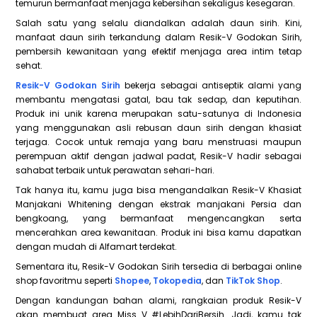
temurun bermanfaat menjaga kebersihan sekaligus kesegaran.
Salah satu yang selalu diandalkan adalah daun sirih. Kini,
manfaat daun sirih terkandung dalam Resik-V Godokan Sirih,
pembersih kewanitaan yang efektif menjaga area intim tetap
sehat.
Resik-V Godokan Sirih
bekerja sebagai antiseptik alami yang
membantu mengatasi gatal, bau tak sedap, dan keputihan.
Produk ini unik karena merupakan satu-satunya di Indonesia
yang menggunakan asli rebusan daun sirih dengan khasiat
terjaga. Cocok untuk remaja yang baru menstruasi maupun
perempuan aktif dengan jadwal padat, Resik-V hadir sebagai
sahabat terbaik untuk perawatan sehari-hari.
Tak hanya itu, kamu juga bisa mengandalkan Resik-V Khasiat
Manjakani Whitening dengan ekstrak manjakani Persia dan
bengkoang, yang bermanfaat mengencangkan serta
mencerahkan area kewanitaan. Produk ini bisa kamu dapatkan
dengan mudah di Alfamart terdekat.
Sementara itu, Resik-V Godokan Sirih tersedia di berbagai online
shop favoritmu seperti
Shopee
,
Tokopedia
, dan
TikTok Shop
.
Dengan kandungan bahan alami, rangkaian produk Resik-V
akan membuat area Miss V #LebihDariBersih. Jadi, kamu tak