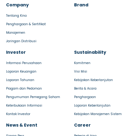
Company
Brand
Tentang Kino
Penghargaan & Sertifikat
Manajemen
Jaringan Distribusi
Investor
Sustainability
Informasi Perusahaan
Komitmen
Laporan Keuangan
Visi Misi
Laporan Tahunan
Kebijakan Keberlanjutan
Piagam dan Pedoman
Berita & Acara
Pengumuman Pemegang Saham
Penghargaan
Keterbukaan Informasi
Laporan Keberlanjutan
Kontak Investor
Kebijakan Manajemen Sistem
News & Event
Career
Siaran Pers
Bekerja di kino