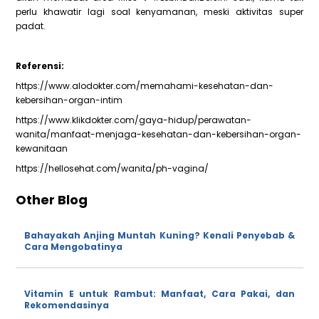
perlu khawatir lagi soal kenyamanan, meski aktivitas super
padat.
Referensi:
https://www.alodokter.com/memahami-kesehatan-dan-
kebersihan-organ-intim
https://www.klikdokter.com/gaya-hidup/perawatan-
wanita/manfaat-menjaga-kesehatan-dan-kebersihan-organ-
kewanitaan
https://hellosehat.com/wanita/ph-vagina/
Other Blog
Bahayakah Anjing Muntah Kuning? Kenali Penyebab &
Cara Mengobatinya
Vitamin E untuk Rambut: Manfaat, Cara Pakai, dan
Rekomendasinya