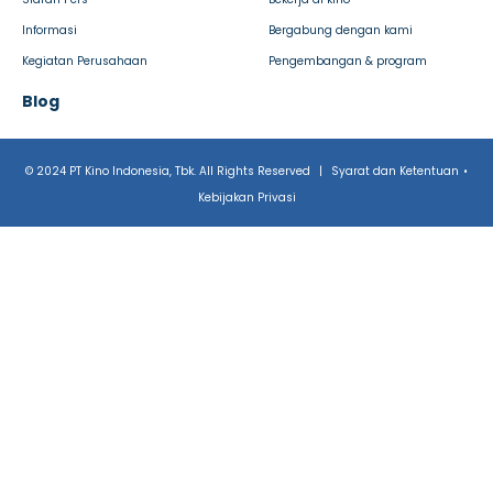
Informasi
Bergabung dengan kami
Kegiatan Perusahaan
Pengembangan & program
Blog
© 2024 PT Kino Indonesia, Tbk. All Rights Reserved
|
Syarat dan Ketentuan
•
Kebijakan Privasi