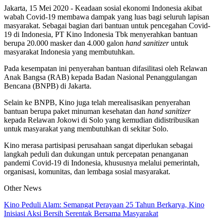
Jakarta, 15 Mei 2020 - Keadaan sosial ekonomi Indonesia akibat
wabah Covid-19 membawa dampak yang luas bagi seluruh lapisan
masyarakat. Sebagai bagian dari bantuan untuk pencegahan Covid-
19 di Indonesia, PT Kino Indonesia Tbk menyerahkan bantuan
berupa 20.000 masker dan 4.000 galon
hand sanitizer
untuk
masyarakat Indonesia yang membutuhkan.
Pada kesempatan ini penyerahan bantuan difasilitasi oleh Relawan
Anak Bangsa (RAB) kepada Badan Nasional Penanggulangan
Bencana (BNPB) di Jakarta.
Selain ke BNPB, Kino juga telah merealisasikan penyerahan
bantuan berupa paket minuman kesehatan dan
hand sanitizer
kepada Relawan Jokowi di Solo yang kemudian didistribusikan
untuk masyarakat yang membutuhkan di sekitar Solo.
Kino merasa partisipasi perusahaan sangat diperlukan sebagai
langkah peduli dan dukungan untuk percepatan penanganan
pandemi Covid-19 di Indonesia, khususnya melalui pemerintah,
organisasi, komunitas, dan lembaga sosial masyarakat.
Other News
Kino Peduli Alam: Semangat Perayaan 25 Tahun Berkarya, Kino
Inisiasi Aksi Bersih Serentak Bersama Masyarakat