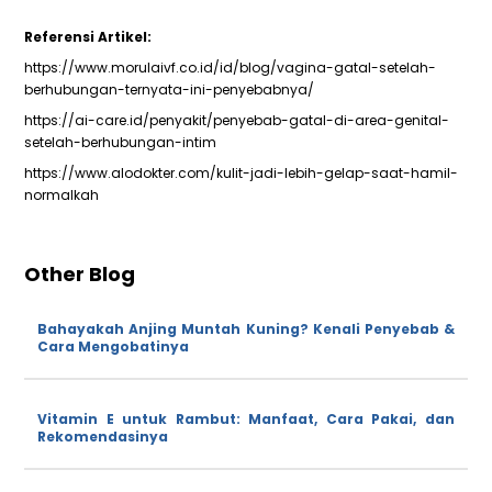
Referensi Artikel:
https://www.morulaivf.co.id/id/blog/vagina-gatal-setelah-
berhubungan-ternyata-ini-penyebabnya/
https://ai-care.id/penyakit/penyebab-gatal-di-area-genital-
setelah-berhubungan-intim
https://www.alodokter.com/kulit-jadi-lebih-gelap-saat-hamil-
normalkah
Other Blog
Bahayakah Anjing Muntah Kuning? Kenali Penyebab &
Cara Mengobatinya
Vitamin E untuk Rambut: Manfaat, Cara Pakai, dan
Rekomendasinya