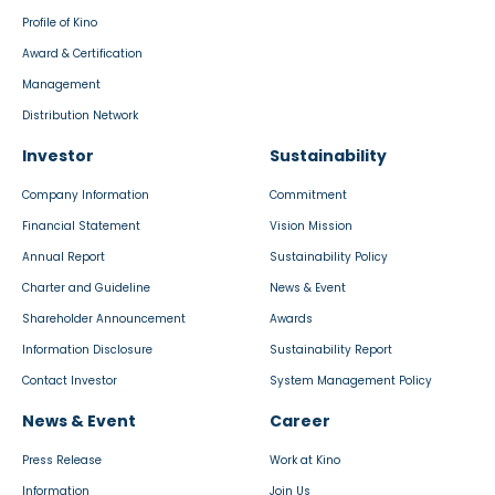
Profile of Kino
Award & Certification
Management
Distribution Network
Investor
Sustainability
Company Information
Commitment
Financial Statement
Vision Mission
Annual Report
Sustainability Policy
Charter and Guideline
News & Event
Shareholder Announcement
Awards
Information Disclosure
Sustainability Report
Contact Investor
System Management Policy
News & Event
Career
Press Release
Work at Kino
Information
Join Us