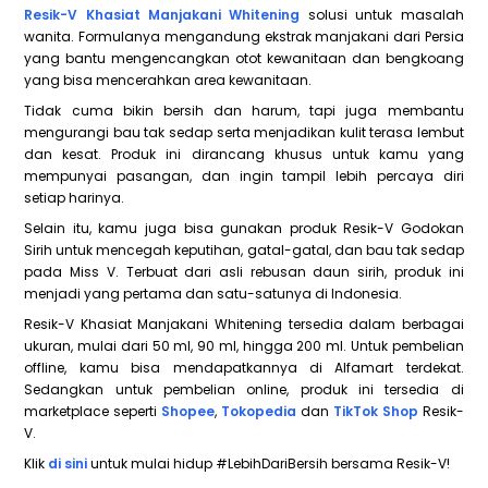
Resik-V Khasiat Manjakani Whitening
solusi untuk masalah
wanita. Formulanya mengandung ekstrak manjakani dari Persia
yang bantu mengencangkan otot kewanitaan dan bengkoang
yang bisa mencerahkan area kewanitaan.
Tidak cuma bikin bersih dan harum, tapi juga membantu
mengurangi bau tak sedap serta menjadikan kulit terasa lembut
dan kesat. Produk ini dirancang khusus untuk kamu yang
mempunyai pasangan, dan ingin tampil lebih percaya diri
setiap harinya.
Selain itu, kamu juga bisa gunakan produk Resik-V Godokan
Sirih untuk mencegah keputihan, gatal-gatal, dan bau tak sedap
pada Miss V. Terbuat dari asli rebusan daun sirih, produk ini
menjadi yang pertama dan satu-satunya di Indonesia.
Resik-V Khasiat Manjakani Whitening tersedia dalam berbagai
ukuran, mulai dari 50 ml, 90 ml, hingga 200 ml. Untuk pembelian
offline, kamu bisa mendapatkannya di Alfamart terdekat.
Sedangkan untuk pembelian online, produk ini tersedia di
marketplace seperti
Shopee
,
Tokopedia
dan
TikTok Shop
Resik-
V.
Klik
di sini
untuk mulai hidup #LebihDariBersih bersama Resik-V!