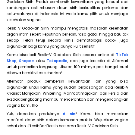
Godokan Sirih. Produk pembersih kewanitaan yang terbuat dari
kandungan asli rebusan daun sirih berkualitas pertama dan
satu-satunya di Indonesia ini wajib kamu pilih untuk menjaga
kesehatan vagina.
Resik-V Godokan Sirih mampu mengatasi masalah kesehatan
organ intim seperti keputihan berlebih, rasa gatal, hingga bau tak
sedap. Telah teruji secara klinis dermatologis cocok juga
digunakan bagi kamu yang punya kulit sensitif.
Kamu bisa beli Resik-V Godokan Sirih secara online di
TikTok
Shop
,
Shopee
, atau
Tokopedia
, dan juga tersedia di Alfamart
untuk pembelian langsung. Ukuran 100 ml-nya pas banget buat
dibawa beraktivitas seharian!
Alternatif produk pembersih kewanitaan lain yang bisa
digunakan untuk kamu yang sudah berpasangan ada Resik-V
Khasiat Manjakani Whitening. Manfaat majakani dari Persia dan
ekstrak bengkoang mampu mencerahkan dan mengencangkan
vagina kami, lho.
Yuk, dapatkan produknya
di sini
! Kamu bisa merasakan
manfaat daun sirih dalam kemasan praktis. Wujudkan vagina
sehat dan #LebihDariBersih bersama Resik-V Godokan Sirih.