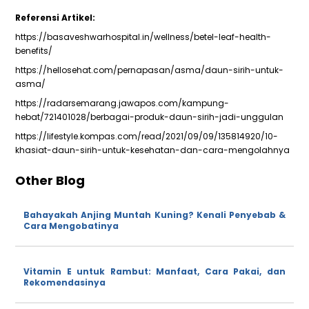
Referensi Artikel:
https://basaveshwarhospital.in/wellness/betel-leaf-health-
benefits/
https://hellosehat.com/pernapasan/asma/daun-sirih-untuk-
asma/
https://radarsemarang.jawapos.com/kampung-
hebat/721401028/berbagai-produk-daun-sirih-jadi-unggulan
https://lifestyle.kompas.com/read/2021/09/09/135814920/10-
khasiat-daun-sirih-untuk-kesehatan-dan-cara-mengolahnya
Other Blog
Bahayakah Anjing Muntah Kuning? Kenali Penyebab &
Cara Mengobatinya
Vitamin E untuk Rambut: Manfaat, Cara Pakai, dan
Rekomendasinya