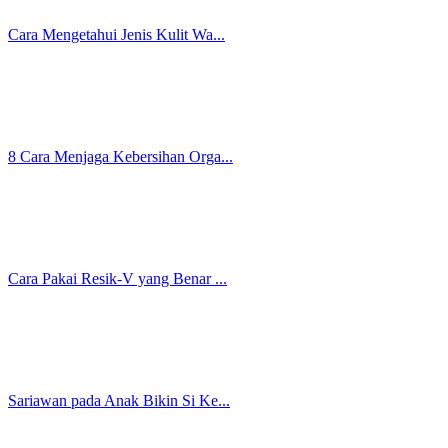
Sariawan di Lidah Bikin Kamu M...
Smoothing Rambut: Manfaat, Ris...
Miss V Gatal Setelah Berhubung...
Waduh! Ini Macam-Macam Bau Mis...