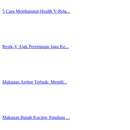
Ingin Tetap Menawan di Mata Su...
5 Cara Mudah Atasi Bau pada Mi...
Sabun Biasa vs Pembersih Khusu...
Pakai Daun Sirih Tiap Hari, Ap...
Manfaat Daun Sirih untuk Keseh...
Sudah Ganti Pembalut Tapi Masi...
Gejala Aneh pada Area Sensitif...
Hal-Hal Kecil yang Sering Diab...
Infeksi Trikomoniasis: Salah S...