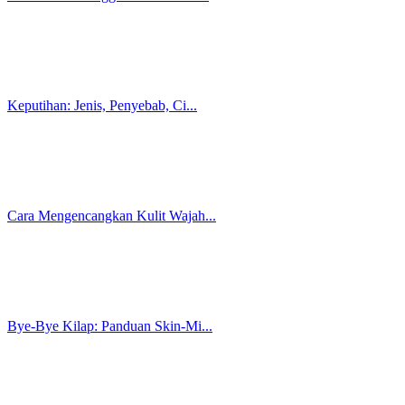
Miss V Terasa Gatal? Waspada G...
Apa Itu Vaginitis? Gejala, Pen...
Vitamin Rambut Setelah Smoothi...
Rambut Keriting Sehat Anti Fri...