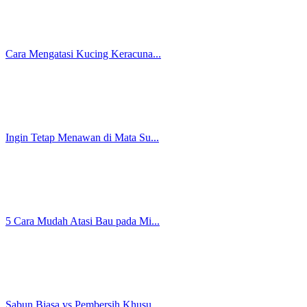
Penyebab Keputihan pada Wanita...
Penyebab Keputihan Berwarna Co...
Bersih, Harum, dan Terlindungi...
Keputihan Tak Kunjung Sembuh? ...
Miss V Jadi Langganan Garuk? J...
Keputihan: Jenis, Penyebab, Ci...
Cara Mengencangkan Kulit Wajah...
Bye-Bye Kilap: Panduan Skin-Mi...
Cara Mengetahui Jenis Kulit Wa...