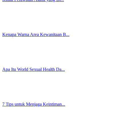
Kenapa Warna Area Kewanitaan B...
Apa Itu World Sexual Health Da...
7 Tips untuk Menjaga Keintiman...
5 Cara Membangun Health V-Rela...
Resik-V Ajak Perempuan Jaga Ke...
Makanan Anjing Terbaik: Memili...
Makanan Basah Kucing: Panduan ...
Cara Mengatasi Kucing Keracuna...