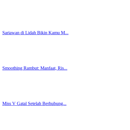
Umur Berapa Kucing Bisa Makan?...
Benarkah Tampilan Miss V Berub...
Cara Merawat Miss V Berdasarka...
5 Penyebab Keputihan Berlebih,...