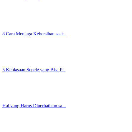
5 Masalah Miss V yang Rentan M...
6 Cara Meningkatkan Kepercayaa...
Banyak Manfaat, Ini Alasan Dau...
Produk Kesehatan Terbuat dari ...