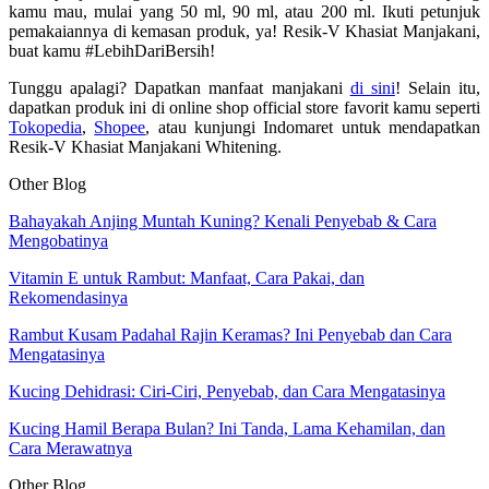
kamu mau, mulai yang 50 ml, 90 ml, atau 200 ml. Ikuti petunjuk
pemakaiannya di kemasan produk, ya! Resik-V Khasiat Manjakani,
buat kamu #LebihDariBersih!
Tunggu apalagi? Dapatkan manfaat manjakani
di sini
! Selain itu,
dapatkan produk ini di online shop official store favorit kamu seperti
Tokopedia
,
Shopee
, atau kunjungi Indomaret untuk mendapatkan
Resik-V Khasiat Manjakani Whitening.
Other Blog
Bahayakah Anjing Muntah Kuning? Kenali Penyebab & Cara
Mengobatinya
Vitamin E untuk Rambut: Manfaat, Cara Pakai, dan
Rekomendasinya
Rambut Kusam Padahal Rajin Keramas? Ini Penyebab dan Cara
Mengatasinya
Kucing Dehidrasi: Ciri-Ciri, Penyebab, dan Cara Mengatasinya
Kucing Hamil Berapa Bulan? Ini Tanda, Lama Kehamilan, dan
Cara Merawatnya
Other
Blog