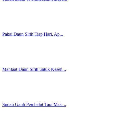
8 Cara Menjaga Kebersihan Orga...
Cara Pakai Resik-V yang Benar ...
Sariawan pada Anak Bikin Si Ke...
8 Dampak Celana Ketat dan Sabu...
9 Makanan yang Bisa Menyebabka...
Miss V Sering Gatal Malam Hari...
9 Cara Mengencangkan Kembali M...