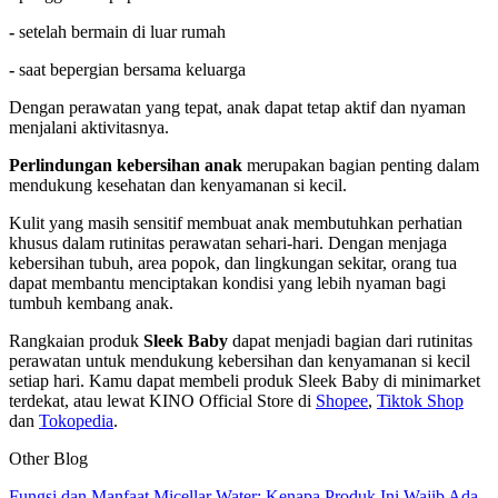
-
setelah bermain di luar rumah
-
saat bepergian bersama keluarga
Dengan perawatan yang tepat, anak dapat tetap aktif dan nyaman
menjalani aktivitasnya.
Perlindungan kebersihan anak
merupakan bagian penting dalam
mendukung kesehatan dan kenyamanan si kecil.
Kulit yang masih sensitif membuat anak membutuhkan perhatian
khusus dalam rutinitas perawatan sehari-hari. Dengan menjaga
kebersihan tubuh, area popok, dan lingkungan sekitar, orang tua
dapat membantu menciptakan kondisi yang lebih nyaman bagi
tumbuh kembang anak.
Rangkaian produk
Sleek Baby
dapat menjadi bagian dari rutinitas
perawatan untuk mendukung kebersihan dan kenyamanan si kecil
setiap hari. Kamu dapat membeli produk Sleek Baby di minimarket
terdekat, atau lewat KINO Official Store di
Shopee
,
Tiktok Shop
dan
Tokopedia
.
Other Blog
Fungsi dan Manfaat Micellar Water: Kenapa Produk Ini Wajib Ada