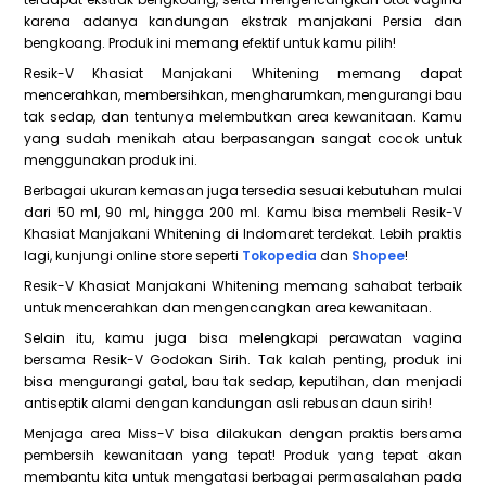
karena adanya kandungan ekstrak manjakani Persia dan
bengkoang. Produk ini memang efektif untuk kamu pilih!
Resik-V Khasiat Manjakani Whitening memang dapat
mencerahkan, membersihkan, mengharumkan, mengurangi bau
tak sedap, dan tentunya melembutkan area kewanitaan. Kamu
yang sudah menikah atau berpasangan sangat cocok untuk
menggunakan produk ini.
Berbagai ukuran kemasan juga tersedia sesuai kebutuhan mulai
dari 50 ml, 90 ml, hingga 200 ml. Kamu bisa membeli Resik-V
Khasiat Manjakani Whitening di Indomaret terdekat. Lebih praktis
lagi, kunjungi online store seperti
Tokopedia
dan
Shopee
!
Resik-V Khasiat Manjakani Whitening memang sahabat terbaik
untuk mencerahkan dan mengencangkan area kewanitaan.
Selain itu, kamu juga bisa melengkapi perawatan vagina
bersama Resik-V Godokan Sirih. Tak kalah penting, produk ini
bisa mengurangi gatal, bau tak sedap, keputihan, dan menjadi
antiseptik alami dengan kandungan asli rebusan daun sirih!
Menjaga area Miss-V bisa dilakukan dengan praktis bersama
pembersih kewanitaan yang tepat! Produk yang tepat akan
membantu kita untuk mengatasi berbagai permasalahan pada