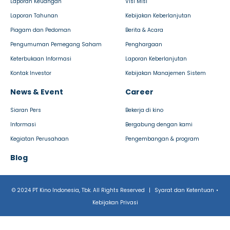
Laporan Keuangan
Visi Misi
Laporan Tahunan
Kebijakan Keberlanjutan
Piagam dan Pedoman
Berita & Acara
Pengumuman Pemegang Saham
Penghargaan
Keterbukaan Informasi
Laporan Keberlanjutan
Kontak Investor
Kebijakan Manajemen Sistem
News & Event
Career
Siaran Pers
Bekerja di kino
Informasi
Bergabung dengan kami
Kegiatan Perusahaan
Pengembangan & program
Blog
© 2024 PT Kino Indonesia, Tbk. All Rights Reserved
|
Syarat dan Ketentuan
•
Kebijakan Privasi