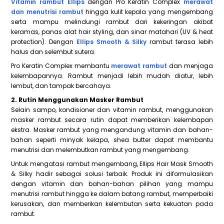
Vitamin rambut Ellips
dengan Pro Keratin Complex
merawat
dan menutrisi rambut
hingga kulit kepala yang mengembang
serta mampu melindungi rambut dari kekeringan akibat
keramas, panas alat hair styling, dan sinar matahari (UV & heat
protection). Dengan
Ellips Smooth & Silky
rambut terasa lebih
halus dan selembut sutera.
Pro Keratin Complex membantu
merawat rambut
dan menjaga
kelembapannya. Rambut menjadi lebih mudah diatur, lebih
lembut, dan tampak bercahaya.
2. Rutin Menggunakan Masker Rambut
Selain sampo, kondisioner dan vitamin rambut, menggunakan
masker rambut secara rutin dapat memberikan kelembapan
ekstra. Masker rambut yang mengandung vitamin dan bahan-
bahan seperti minyak kelapa, shea butter dapat membantu
menutrisi dan melembutkan rambut yang mengembang.
Untuk mengatasi rambut mengembang, Ellips Hair Mask Smooth
& Silky hadir sebagai solusi terbaik. Produk ini diformulasikan
dengan vitamin dan bahan-bahan pilihan yang mampu
menutrisi rambut hingga ke dalam batang rambut, memperbaiki
kerusakan, dan memberikan kelembutan serta kekuatan pada
rambut.