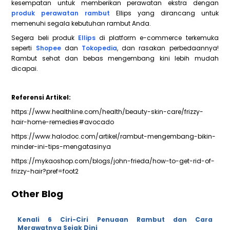
kesempatan untuk memberikan perawatan ekstra dengan
produk perawatan rambut
Ellips yang dirancang untuk
memenuhi segala kebutuhan rambut Anda.
Segera beli produk
Ellips
di platform e-commerce terkemuka
seperti
Shopee
dan
Tokopedia
, dan rasakan perbedaannya!
Rambut sehat dan bebas mengembang kini lebih mudah
dicapai.
Referensi Artikel:
https://www.healthline.com/health/beauty-skin-care/frizzy-
hair-home-remedies#avocado
https://www.halodoc.com/artikel/rambut-mengembang-bikin-
minder-ini-tips-mengatasinya
https://mykaoshop.com/blogs/john-frieda/how-to-get-rid-of-
frizzy-hair?pref=foot2
Other Blog
Kenali 6 Ciri-Ciri Penuaan Rambut dan Cara
Merawatnya Sejak Dini