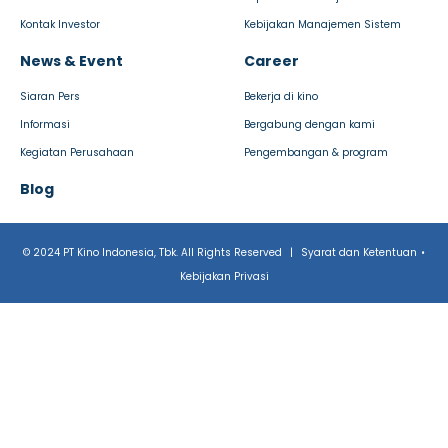
Kontak Investor
Kebijakan Manajemen Sistem
News & Event
Career
Siaran Pers
Bekerja di kino
Informasi
Bergabung dengan kami
Kegiatan Perusahaan
Pengembangan & program
Blog
© 2024 PT Kino Indonesia, Tbk. All Rights Reserved
|
Syarat dan Ketentuan
•
Kebijakan Privasi