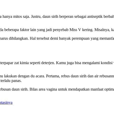
 hanya mitos saja. Justru, daun sirih berperan sebagai antiseptik be
da beberapa faktor lain yang jadi penyebab Miss V kering. Misalnya,
arus dihilangkan. Hal tersebut demi banyak perempuan yang memanfaatk
erpapar zat kimia seperti deterjen. Kamu juga bisa mengalami kondisi v
u lakukan dengan du acara. Pertama, rebus daun sirih dan air rebusan
terlalu panas.
ebusan daun sirih. Bilas area vagina untuk mendapatkan manfaat optim
tasinya