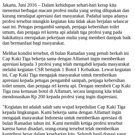
Jakarta, Juni 2016 – Dalam kehidupan sehari-hari kerap kita
menemui berbagai macam profesi mulia yang sering dilupakan dan
kurang mendapat apresiasi dari masyarakat. Padahal tanpa adanya
profesi tersebut mungkin kegiatan kita tidak akan berjalan selancar
saat ini. Petugas pengambil sampah, penjaga kebersihan toilet
umum, dan penjaga rel kereta api adalah tiga profesi yang pada
hakikatnya merupakan pekerjaan mulia yang memberi dampak baik
dan bermanfaat bagi masyarakat.
Melihat kondisi tersebut, di bulan Ramadan yang penuh berkah ini
Cap Kaki Tiga bekerja sama dengan Alfamart ingin memberikan
apresiasi kepada 3 profesi yang telah mengabdi kepada masyarakat
melalui kegiatan CSR bertajuk 1 Botol 1 Kebaikan. Lewat kegiatan
ini, Cap Kaki Tiga mengajak masyarakat untuk memberikan
apresiasi kepada petugas pengambil sampah, penjaga kebersihan
toilet umum, dan penjaga rel kereta api. Dengan membeli Cap Kaki
Tiga rasa kemasan botol di Alfamart, secara langsung kita telah
mendonasikan Rp 200 kepada profesi yang ingin diapresiasi.
"Kegiatan ini adalah salah satu wujud kepedulian Cap Kaki Tiga
kepada lingkungan. Kami bekerja sama dengan Alfamart ingin
mengajak masyarakat Indonesia untuk memberikan apresiasi di
bulan Ramadan tahun ini. Kami memilih ketiga profesi tersebut
karena harus disadari, orang-orang tersebut telah memberikan
kontribusi besar dalam keseharian kita. Seluruh hasil donasi yang