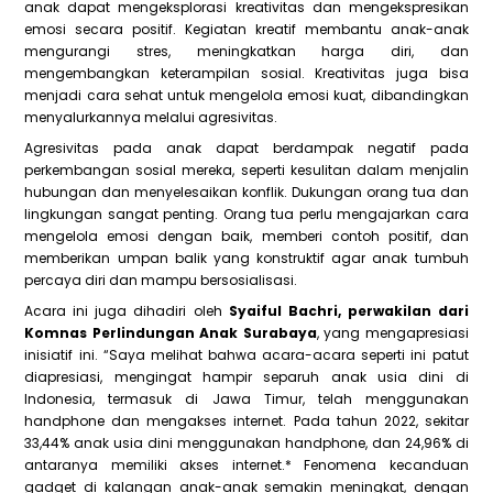
anak dapat mengeksplorasi kreativitas dan mengekspresikan
emosi secara positif. Kegiatan kreatif membantu anak-anak
mengurangi stres, meningkatkan harga diri, dan
mengembangkan keterampilan sosial. Kreativitas juga bisa
menjadi cara sehat untuk mengelola emosi kuat, dibandingkan
menyalurkannya melalui agresivitas.
Agresivitas pada anak dapat berdampak negatif pada
perkembangan sosial mereka, seperti kesulitan dalam menjalin
hubungan dan menyelesaikan konflik. Dukungan orang tua dan
lingkungan sangat penting. Orang tua perlu mengajarkan cara
mengelola emosi dengan baik, memberi contoh positif, dan
memberikan umpan balik yang konstruktif agar anak tumbuh
percaya diri dan mampu bersosialisasi.
Acara ini juga dihadiri oleh
Syaiful Bachri, perwakilan dari
Komnas Perlindungan Anak Surabaya
, yang mengapresiasi
inisiatif ini. “Saya melihat bahwa acara-acara seperti ini patut
diapresiasi, mengingat hampir separuh anak usia dini di
Indonesia, termasuk di Jawa Timur, telah menggunakan
handphone dan mengakses internet. Pada tahun 2022, sekitar
33,44% anak usia dini menggunakan handphone, dan 24,96% di
antaranya memiliki akses internet.* Fenomena kecanduan
gadget di kalangan anak-anak semakin meningkat, dengan