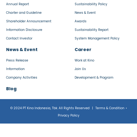
Annual Report
Sustainability Policy
Charter and Guideline
News & Event
Shareholder Announcement
Awards
Information Disclosure
Sustainability Report
Contact Investor
System Management Policy
News & Event
Career
Press Release
Work at Kino
Information
Join Us
Company Activities
Development & Program
Blog
© 2024 PT Kino Indonesia, Tbk. All Rights Reserved
|
Terms & Condition
•
Privacy Policy