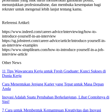
perkenalan yang baik harus memberikan gambaran positif,
menunjukkan profesionalisme, dan membuka kesempatan bagi
rekruter untuk mengenal lebih lanjut tentang kamu.
Referensi Artikel:
https://www.indeed.com/career-advice/interviewing/how-to-
introduce-yourself-in-an-interview
https://sg.jobstreet.com/career-advice/article/introduce-yourself-in-
an-interview-examples
https://www.simplilearn.com/how-to-introduce-yourself-in-a-job-
interview-article
Other News
11 Tips Wawancara Kerja untuk Fresh Graduate: Kunci Sukses di
Dunia Kerja
Cara Menentukan Jenjang Karier yang Tepat untuk Masa Depan
Anda
Inovasi Adalah Suatu Perubahan Berkelanjutan, Lihat Contohnya di
Sini!
7 Cara untuk Membentuk Kemampuan Kreativitas dan Inovasi