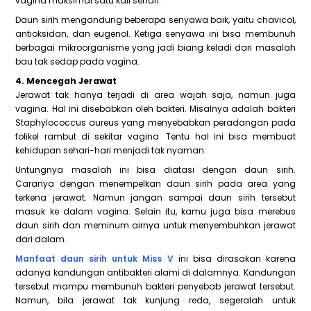
vagina maksimal satu kali sehari.
Daun sirih mengandung beberapa senyawa baik, yaitu chavicol,
antioksidan, dan eugenol. Ketiga senyawa ini bisa membunuh
berbagai mikroorganisme yang jadi biang keladi dari masalah
bau tak sedap pada vagina.
4. Mencegah Jerawat
Jerawat tak hanya terjadi di area wajah saja, namun juga
vagina. Hal ini disebabkan oleh bakteri. Misalnya adalah bakteri
Staphylococcus aureus yang menyebabkan peradangan pada
folikel rambut di sekitar vagina. Tentu hal ini bisa membuat
kehidupan sehari-hari menjadi tak nyaman.
Untungnya masalah ini bisa diatasi dengan daun sirih.
Caranya dengan menempelkan daun sirih pada area yang
terkena jerawat. Namun jangan sampai daun sirih tersebut
masuk ke dalam vagina. Selain itu, kamu juga bisa merebus
daun sirih dan meminum airnya untuk menyembuhkan jerawat
dari dalam.
Manfaat daun sirih untuk Miss V
ini bisa dirasakan karena
adanya kandungan antibakteri alami di dalamnya. Kandungan
tersebut mampu membunuh bakteri penyebab jerawat tersebut.
Namun, bila jerawat tak kunjung reda, segeralah untuk