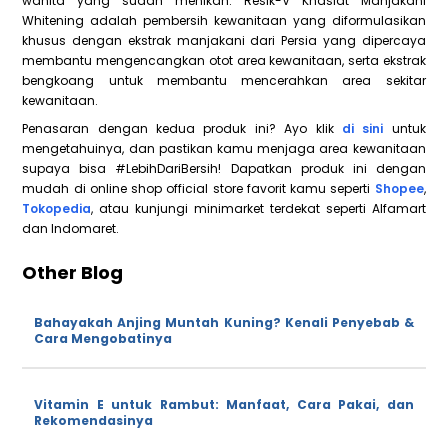
wanita yang sudah menikah. Resik-V Khasiat Manjakani
Whitening adalah pembersih kewanitaan yang diformulasikan
khusus dengan ekstrak manjakani dari Persia yang dipercaya
membantu mengencangkan otot area kewanitaan, serta ekstrak
bengkoang untuk membantu mencerahkan area sekitar
kewanitaan.
Penasaran dengan kedua produk ini? Ayo klik
di sini
untuk
mengetahuinya, dan pastikan kamu menjaga area kewanitaan
supaya bisa #LebihDariBersih! Dapatkan produk ini dengan
mudah di online shop official store favorit kamu seperti
Shopee
,
Tokopedia
, atau kunjungi minimarket terdekat seperti Alfamart
dan Indomaret.
Other Blog
Bahayakah Anjing Muntah Kuning? Kenali Penyebab &
Cara Mengobatinya
Vitamin E untuk Rambut: Manfaat, Cara Pakai, dan
Rekomendasinya