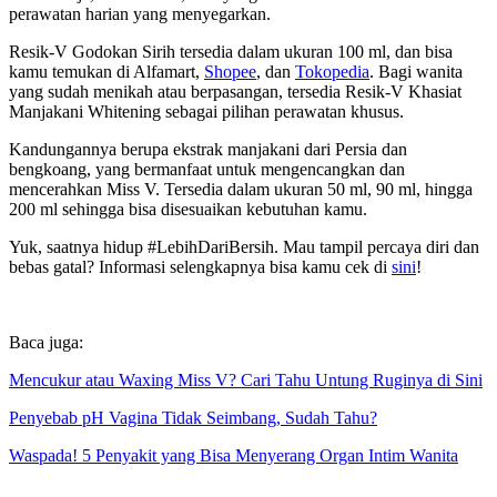
perawatan harian yang menyegarkan.
Resik-V Godokan Sirih tersedia dalam ukuran 100 ml, dan bisa
kamu temukan di Alfamart,
Shopee
, dan
Tokopedia
. Bagi wanita
yang sudah menikah atau berpasangan, tersedia Resik-V Khasiat
Manjakani Whitening sebagai pilihan perawatan khusus.
Kandungannya berupa ekstrak manjakani dari Persia dan
bengkoang, yang bermanfaat untuk mengencangkan dan
mencerahkan Miss V. Tersedia dalam ukuran 50 ml, 90 ml, hingga
200 ml sehingga bisa disesuaikan kebutuhan kamu.
Yuk, saatnya hidup #LebihDariBersih. Mau tampil percaya diri dan
bebas gatal? Informasi selengkapnya bisa kamu cek di
sini
!
Baca juga:
Mencukur atau Waxing Miss V? Cari Tahu Untung Ruginya di Sini
Penyebab pH Vagina Tidak Seimbang, Sudah Tahu?
Waspada! 5 Penyakit yang Bisa Menyerang Organ Intim Wanita