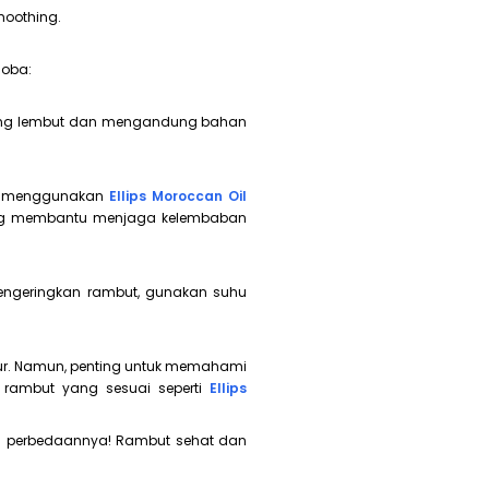
moothing.
oba:
 yang lembut dan mengandung bahan
gan menggunakan
Ellips Moroccan Oil
ng membantu menjaga kelembaban
mengeringkan rambut, gunakan suhu
tur. Namun, penting untuk memahami
rambut yang sesuai seperti
Ellips
n perbedaannya! Rambut sehat dan