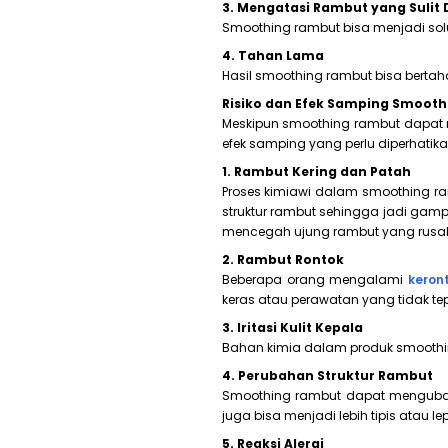
3. Mengatasi Rambut yang Sulit 
Smoothing rambut bisa menjadi solus
4. Tahan Lama
Hasil smoothing rambut bisa berta
Risiko dan Efek Samping Smoot
Meskipun smoothing rambut dapat m
efek samping yang perlu diperhatika
1. Rambut Kering dan Patah
Proses kimiawi dalam smoothing r
struktur rambut sehingga jadi ga
mencegah ujung rambut yang rusak
2. Rambut Rontok
Beberapa orang mengalami
keron
keras atau perawatan yang tidak tep
3. Iritasi Kulit Kepala
Bahan kimia dalam produk smoothing 
4. Perubahan Struktur Rambut
Smoothing rambut dapat mengubah 
juga bisa menjadi lebih tipis atau lep
5. Reaksi Alergi