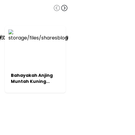
Bahayakah Anjing
Vitamin E untuk
Muntah Kuning...
Rambut: Manfaa...