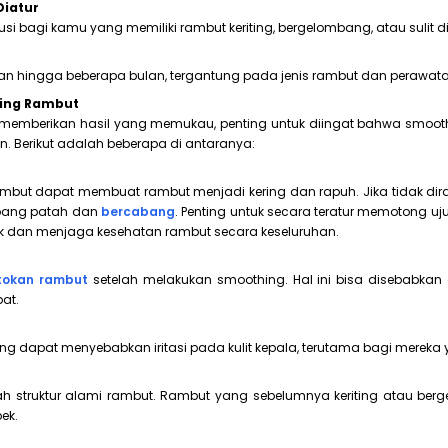
Diatur
i bagi kamu yang memiliki rambut keriting, bergelombang, atau sulit di
han hingga beberapa bulan, tergantung pada jenis rambut dan perawat
hing Rambut
emberikan hasil yang memukau, penting untuk diingat bahwa smoothi
n. Berikut adalah beberapa di antaranya:
ambut dapat membuat rambut menjadi kering dan rapuh. Jika tidak d
mpang patah dan
bercabang
. Penting untuk secara teratur memotong u
 dan menjaga kesehatan rambut secara keseluruhan.
tokan rambut
setelah melakukan smoothing. Hal ini bisa disebabkan 
at.
dapat menyebabkan iritasi pada kulit kepala, terutama bagi mereka yang
struktur alami rambut. Rambut yang sebelumnya keriting atau bergel
ek.