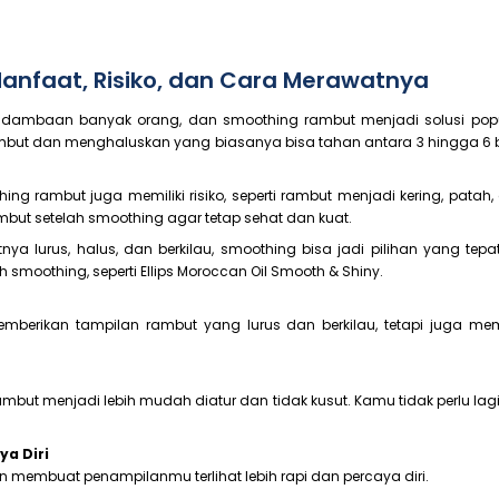
anfaat, Risiko, dan Cara Merawatnya
h dambaan banyak orang, dan smoothing rambut menjadi solusi popu
rambut dan menghaluskan yang biasanya bisa tahan antara 3 hingga 6 b
g rambut juga memiliki risiko, seperti rambut menjadi kering, patah, a
but setelah smoothing agar tetap sehat dan kuat.
ya lurus, halus, dan berkilau, smoothing bisa jadi pilihan yang te
 smoothing, seperti Ellips Moroccan Oil Smooth & Shiny.
erikan tampilan rambut yang lurus dan berkilau, tetapi juga memil
rambut menjadi lebih mudah diatur dan tidak kusut. Kamu tidak perlu l
ya Diri
 membuat penampilanmu terlihat lebih rapi dan percaya diri.