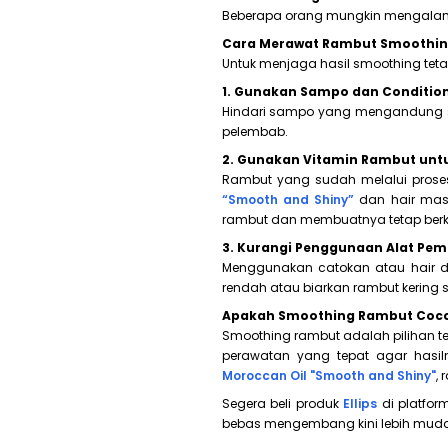
Beberapa orang mungkin mengalami
Cara Merawat Rambut Smoothing
Untuk menjaga hasil smoothing teta
1. Gunakan Sampo dan Conditio
Hindari sampo yang mengandung su
pelembab.
2. Gunakan Vitamin Rambut un
Rambut yang sudah melalui prose
“Smooth and Shiny”
dan hair mask
rambut dan membuatnya tetap berki
3. Kurangi Penggunaan Alat Pe
Menggunakan catokan atau hair dr
rendah atau biarkan rambut kering 
Apakah Smoothing Rambut Coco
Smoothing rambut adalah pilihan t
perawatan yang tepat agar hasi
Moroccan Oil "Smooth and Shiny"
,
Segera beli produk
Ellips
di platfor
bebas mengembang kini lebih muda