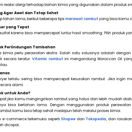
 reaksi alergi terhadap bahan kimia yang digunakan dalam produk s
 Agar Awet dan Tetap Sehat
p tahan lama, berikut beberapa tips
merawat rambut
yang bisa kamu c
ner yang Tepat
lfat karena bisa mempercepat luntur hasil smoothing. Pilih produk
tuk Perlindungan Tambahan
s kimia perlu perawatan ekstra. Salah satu solusinya adalah den
 secara teratur.
Vitamin rambut
ini mengandung Moroccan Oil ya
lau.
manas
yer terlalu sering bisa mempercepat kerusakan rambut. Jika ingin 
secara alami.
k untuk Anda?
epat jika kamu menginginkan rambut yang halus dan lebih mudah dia
lnya bisa bertahan lama. Dengan menggunakan produk perawatan 
 rambut kamu bisa tetap sehat meskipun telah melalui proses kimia.
m e-commerce terkemuka seperti
Shopee
dan
Tokopedia
, dan rasaka
h dicapai.