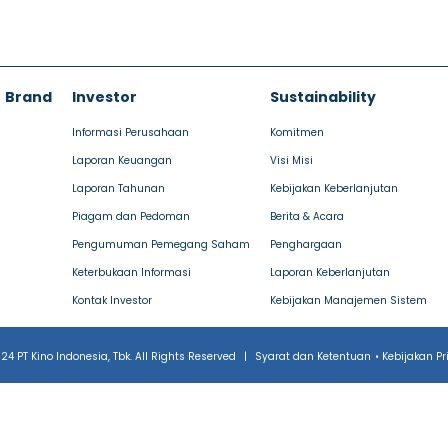
Brand
Investor
Sustainability
Informasi Perusahaan
Komitmen
Laporan Keuangan
Visi Misi
Laporan Tahunan
Kebijakan Keberlanjutan
Piagam dan Pedoman
Berita & Acara
Pengumuman Pemegang Saham
Penghargaan
Keterbukaan Informasi
Laporan Keberlanjutan
Kontak Investor
Kebijakan Manajemen Sistem
24 PT Kino Indonesia, Tbk. All Rights Reserved
|
Syarat dan Ketentuan
•
Kebijakan Pr